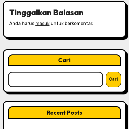
Tinggalkan Balasan
Anda harus
masuk
untuk berkomentar.
Cari
Cari
Recent Posts