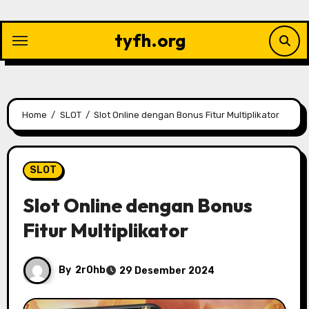
Skip
to
tyfh.org
content
Home
SLOT
Slot Online dengan Bonus Fitur Multiplikator
SLOT
Slot Online dengan Bonus
Fitur Multiplikator
By
2r0hb
29 Desember 2024