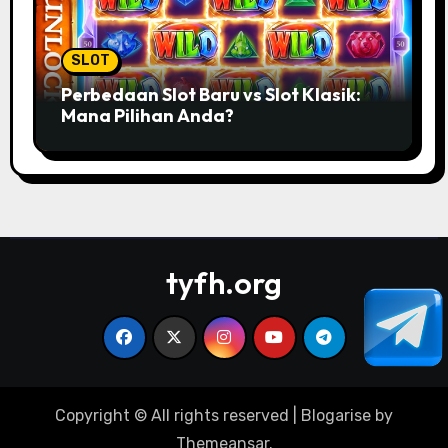
SLOT
Perbedaan Slot Baru vs Slot Klasik:
Mana Pilihan Anda?
tyfh.org
Copyright © All rights reserved
|
Blogarise
by
Themeansar
.