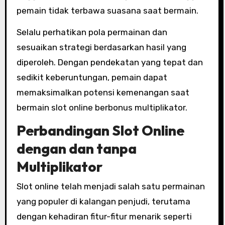
pemain tidak terbawa suasana saat bermain.
Selalu perhatikan pola permainan dan
sesuaikan strategi berdasarkan hasil yang
diperoleh. Dengan pendekatan yang tepat dan
sedikit keberuntungan, pemain dapat
memaksimalkan potensi kemenangan saat
bermain slot online berbonus multiplikator.
Perbandingan Slot Online
dengan dan tanpa
Multiplikator
Slot online telah menjadi salah satu permainan
yang populer di kalangan penjudi, terutama
dengan kehadiran fitur-fitur menarik seperti