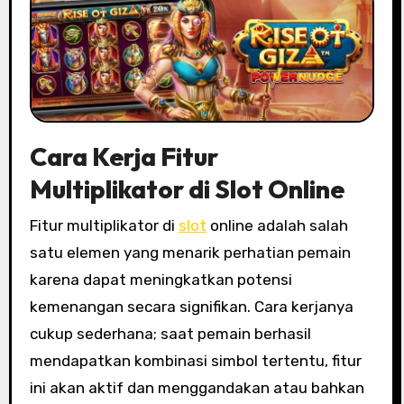
Cara Kerja Fitur
Multiplikator di Slot Online
Fitur multiplikator di
slot
online adalah salah
satu elemen yang menarik perhatian pemain
karena dapat meningkatkan potensi
kemenangan secara signifikan. Cara kerjanya
cukup sederhana; saat pemain berhasil
mendapatkan kombinasi simbol tertentu, fitur
ini akan aktif dan menggandakan atau bahkan