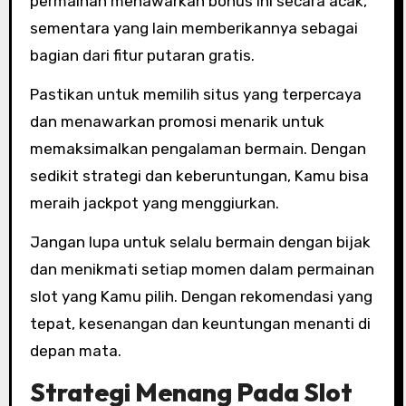
permainan menawarkan bonus ini secara acak,
sementara yang lain memberikannya sebagai
bagian dari fitur putaran gratis.
Pastikan untuk memilih situs yang terpercaya
dan menawarkan promosi menarik untuk
memaksimalkan pengalaman bermain. Dengan
sedikit strategi dan keberuntungan, Kamu bisa
meraih jackpot yang menggiurkan.
Jangan lupa untuk selalu bermain dengan bijak
dan menikmati setiap momen dalam permainan
slot yang Kamu pilih. Dengan rekomendasi yang
tepat, kesenangan dan keuntungan menanti di
depan mata.
Strategi Menang Pada Slot