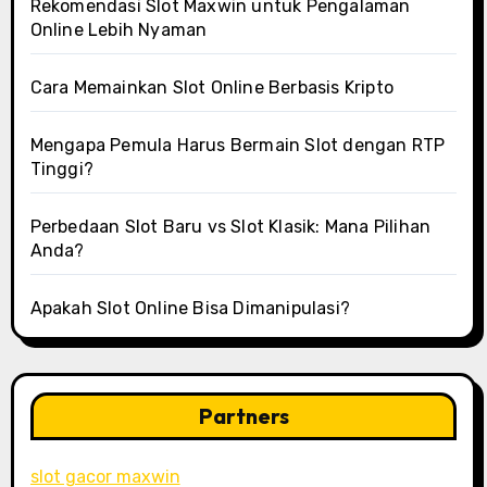
Rekomendasi Slot Maxwin untuk Pengalaman
Online Lebih Nyaman
Cara Memainkan Slot Online Berbasis Kripto
Mengapa Pemula Harus Bermain Slot dengan RTP
Tinggi?
Perbedaan Slot Baru vs Slot Klasik: Mana Pilihan
Anda?
Apakah Slot Online Bisa Dimanipulasi?
Partners
slot gacor maxwin