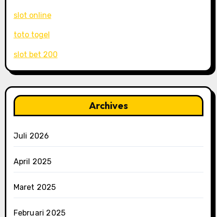
slot online
toto togel
slot bet 200
Archives
Juli 2026
April 2025
Maret 2025
Februari 2025