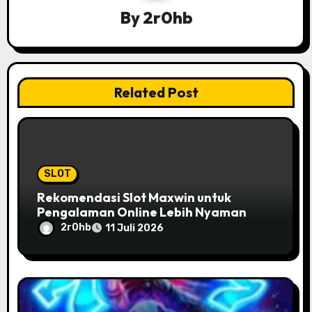
p
By
2r0hb
o
s
Related Post
SLOT
Rekomendasi Slot Maxwin untuk
Pengalaman Online Lebih Nyaman
2r0hb
11 Juli 2026