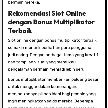
bermain mereka.
Rekomendasi Slot Online
dengan Bonus Multiplikator
Terbaik
Slot online dengan bonus multiplikator terbaik
semakin menarik perhatian para penggemar
judi daring. Dengan berbagai tema yang kreatif
dan tampilan visual yang memukau,
pengalaman bermain menjadi lebih seru.
Bonus multiplikator memberikan peluang besar
untuk menggandakan kemenangan,
menjadikannya pilihan ideal bagi pemain yang
ingin meningkatkan saldo mereka. Beberapa