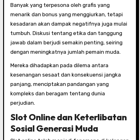
Banyak yang terpesona oleh grafis yang
menarik dan bonus yang menggiurkan, tetapi
kesadaran akan dampak negatifnya juga mulai
tumbuh. Diskusi tentang etika dan tanggung
jawab dalam berjudi semakin penting, seiring
dengan meningkatnya jumlah pemain muda.
Mereka dihadapkan pada dilema antara
kesenangan sesaat dan konsekuensi jangka
panjang, menciptakan pandangan yang
kompleks dan beragam tentang dunia
perjudian.
Slot Online dan Keterlibatan
Sosial Generasi Muda