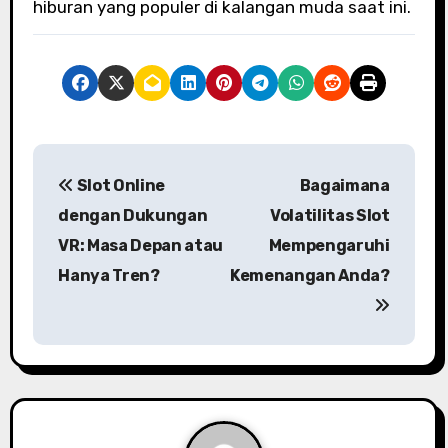
hiburan yang populer di kalangan muda saat ini.
N
Slot Online
Bagaimana
a
dengan Dukungan
Volatilitas Slot
v
VR: Masa Depan atau
Mempengaruhi
Hanya Tren?
Kemenangan Anda?
i
g
a
s