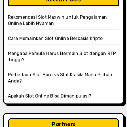
Rekomendasi Slot Maxwin untuk Pengalaman
Online Lebih Nyaman
Cara Memainkan Slot Online Berbasis Kripto
Mengapa Pemula Harus Bermain Slot dengan RTP
Tinggi?
Perbedaan Slot Baru vs Slot Klasik: Mana Pilihan
Anda?
Apakah Slot Online Bisa Dimanipulasi?
Partners