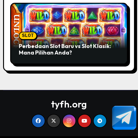
SLOT
Perbedaan Slot Baru vs Slot Klasik:
Mana Pilihan Anda?
tyfh.org