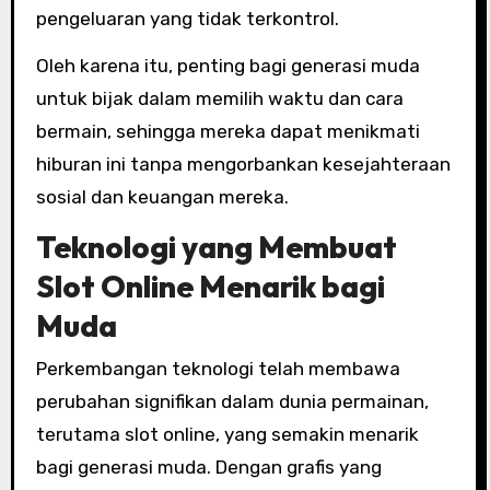
pengeluaran yang tidak terkontrol.
Oleh karena itu, penting bagi generasi muda
untuk bijak dalam memilih waktu dan cara
bermain, sehingga mereka dapat menikmati
hiburan ini tanpa mengorbankan kesejahteraan
sosial dan keuangan mereka.
Teknologi yang Membuat
Slot Online Menarik bagi
Muda
Perkembangan teknologi telah membawa
perubahan signifikan dalam dunia permainan,
terutama slot online, yang semakin menarik
bagi generasi muda. Dengan grafis yang