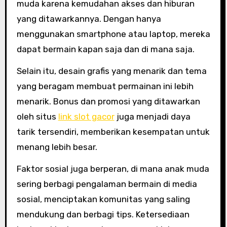
muda karena kemudahan akses dan hiburan
yang ditawarkannya. Dengan hanya
menggunakan smartphone atau laptop, mereka
dapat bermain kapan saja dan di mana saja.
Selain itu, desain grafis yang menarik dan tema
yang beragam membuat permainan ini lebih
menarik. Bonus dan promosi yang ditawarkan
oleh situs
link slot gacor
juga menjadi daya
tarik tersendiri, memberikan kesempatan untuk
menang lebih besar.
Faktor sosial juga berperan, di mana anak muda
sering berbagi pengalaman bermain di media
sosial, menciptakan komunitas yang saling
mendukung dan berbagi tips. Ketersediaan