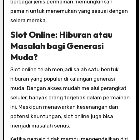
berbagai jenis permainan memungkinkan
pemain untuk menemukan yang sesuai dengan
selera mereka.
Slot Online: Hiburan atau
Masalah bagi Generasi
Muda?
Slot online telah menjadi salah satu bentuk
hiburan yang populer di kalangan generasi
muda. Dengan akses mudah melalui perangkat
seluler, banyak orang terjebak dalam permainan
ini. Meskipun menawarkan kesenangan dan
potensi keuntungan, slot online juga bisa
menjadi masalah serius.
Ketika pemain tidak mampu mengendalikan diri,