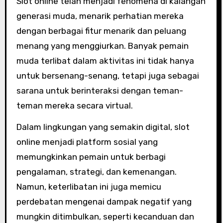
Slot online telah menjadi fenomena di kalangan
generasi muda, menarik perhatian mereka
dengan berbagai fitur menarik dan peluang
menang yang menggiurkan. Banyak pemain
muda terlibat dalam aktivitas ini tidak hanya
untuk bersenang-senang, tetapi juga sebagai
sarana untuk berinteraksi dengan teman-
teman mereka secara virtual.
Dalam lingkungan yang semakin digital, slot
online menjadi platform sosial yang
memungkinkan pemain untuk berbagi
pengalaman, strategi, dan kemenangan.
Namun, keterlibatan ini juga memicu
perdebatan mengenai dampak negatif yang
mungkin ditimbulkan, seperti kecanduan dan