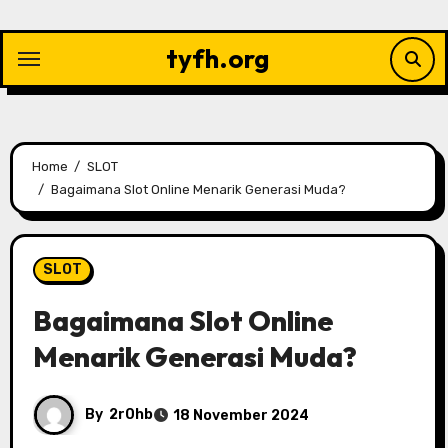
Skip
to
tyfh.org
content
Home
SLOT
Bagaimana Slot Online Menarik Generasi Muda?
SLOT
Bagaimana Slot Online
Menarik Generasi Muda?
By
2r0hb
18 November 2024