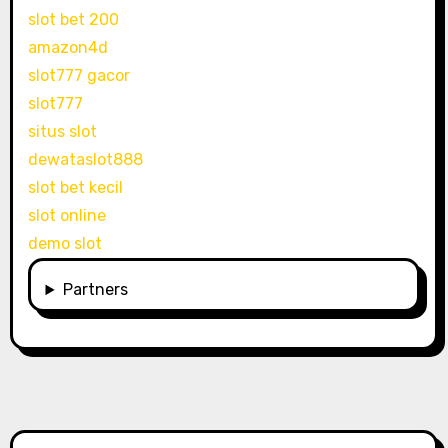
slot bet 200
amazon4d
slot777 gacor
slot777
situs slot
dewataslot888
slot bet kecil
slot online
demo slot
Partners