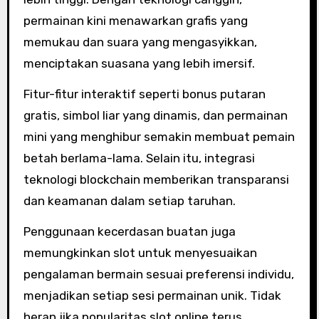
permainan kini menawarkan grafis yang
memukau dan suara yang mengasyikkan,
menciptakan suasana yang lebih imersif.
Fitur-fitur interaktif seperti bonus putaran
gratis, simbol liar yang dinamis, dan permainan
mini yang menghibur semakin membuat pemain
betah berlama-lama. Selain itu, integrasi
teknologi blockchain memberikan transparansi
dan keamanan dalam setiap taruhan.
Penggunaan kecerdasan buatan juga
memungkinkan slot untuk menyesuaikan
pengalaman bermain sesuai preferensi individu,
menjadikan setiap sesi permainan unik. Tidak
heran jika popularitas slot online terus