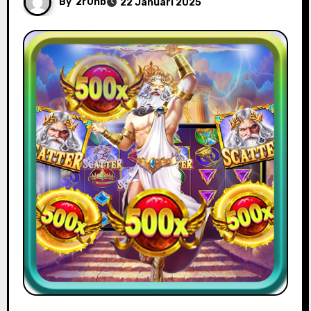
By
2r0hb
22 Januari 2025