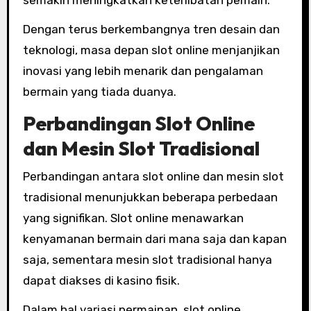
Dengan terus berkembangnya tren desain dan
teknologi, masa depan slot online menjanjikan
inovasi yang lebih menarik dan pengalaman
bermain yang tiada duanya.
Perbandingan Slot Online
dan Mesin Slot Tradisional
Perbandingan antara slot online dan mesin slot
tradisional menunjukkan beberapa perbedaan
yang signifikan. Slot online menawarkan
kenyamanan bermain dari mana saja dan kapan
saja, sementara mesin slot tradisional hanya
dapat diakses di kasino fisik.
Dalam hal variasi permainan, slot online