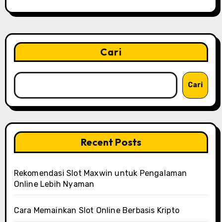
Cari
Cari
Recent Posts
Rekomendasi Slot Maxwin untuk Pengalaman
Online Lebih Nyaman
Cara Memainkan Slot Online Berbasis Kripto